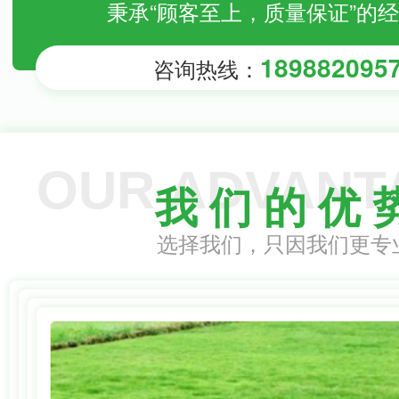
秉承“顾客至上，质量保证”的
189882095
咨询热线：
OUR ADVANT
我 们 的 优 
选择我们，只因我们更专