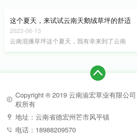
形状，即使在极端天气条件下也能保持长时
地的需求日益增长。草坪作为绿化用地中广
间美观。这就使得云...
泛采用的一种方式，在城市建设中发挥了重
这个夏天，来试试云南天鹅绒草坪的舒适
要作用。然而，由于云南气候特点和土地、
感受吧！
2023-06-13
水资源的限制，传统草坪种植方式在云南地
云南混播草坪这个夏天，我有幸来到了云南
区存在较大局限性，因此，云南混播草坪应
天鹅绒草坪，那里的美景和舒适让我难以忘
运而生。1. 云南混播草坪的概念及特点云南
怀。首先，当我踏上草坪时，我立刻感觉到
混播草坪是指...
了脚下的柔软。这是因为云南天鹅绒草坪使
用了高质量的人工草皮，给人一种天然草地
的感觉，同时又避免了天然草坪常见的问
Copyright ® 2019 云南渝宏草业有限公司
题，如不平整的地面和草病虫害等。在这样
权所有
柔软的草坪上走路，真是一种享受。其次，
地址：云南省德宏州芒市风平镇
我被草坪周围的景色...
电话：18988209570