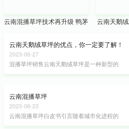
云南混播草坪技术再升级 鸭茅
云南天鹅绒
+ 白三叶组合成温带地区建
云南天鹅绒草坪的优点，你一定要了解！
植..
2023-06-27
混播草坪销售云南天鹅绒草坪是一种新型的
人工草坪，由于其独特的材料和制作技术，
已经在市场上受到了广泛的欢迎。下面将介
绍云南天鹅绒草坪的优点。首先，云南天鹅
云南混播草坪
绒草坪具有非常好的观赏效果。它看起来非
2023-06-23
常像真正的草坪，而且非常柔软，触感悦
云南混播草坪白皮书引言随着城市化进程的
人。不仅如此，它还能够保持良好的颜色和
加速和人们对生活品质要求的提高，绿化用